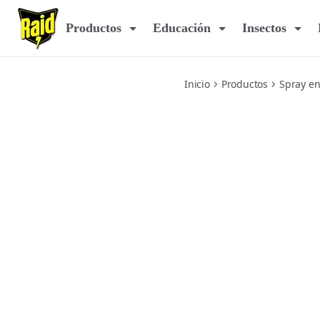
raid-max-foaming-wasp-and-hornet-killer
Productos
Educación
Insectos
Inicio
Productos
Spray e