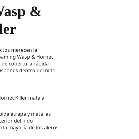
Wasp &
ler
ectos merecen la
aming Wasp & Hornet
a de cobertura rápida
vispones dentro del nido.
rnet Killer mata al
ida atrapa y mata las
terior del nido
a la mayoría de los aleros