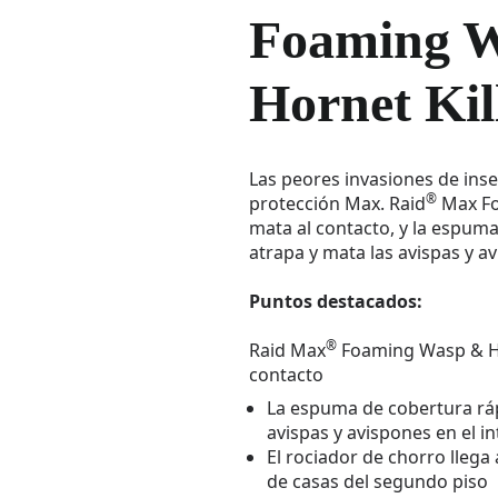
Foaming 
Hornet Kil
Las peores invasiones de ins
®
protección Max. Raid
Max Fo
mata al contacto, y la espum
atrapa y mata las avispas y a
Puntos destacados:
®
Raid Max
Foaming Wasp & Ho
contacto
La espuma de cobertura ráp
avispas y avispones en el in
El rociador de chorro llega 
de casas del segundo piso