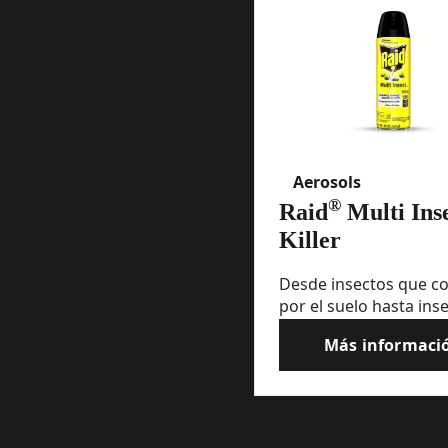
Aerosols
®
Raid
Multi Ins
Killer
Desde insectos que c
por el suelo hasta ins
que zumban por el aire
Más informaci
®
spray Raid
Multi Insec
Raid® M
controla los problema
insectos más comune
tanto en interiores c
exteriores.