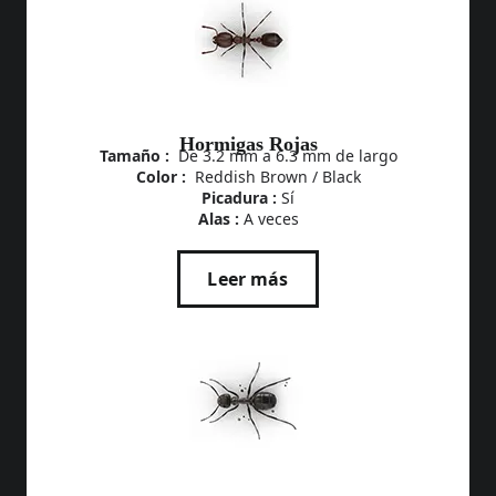
Hormigas Rojas
Tamaño :
De 3.2 mm a 6.3 mm de largo
Color :
Reddish Brown / Black
Picadura :
Sí
Alas :
A veces
Leer más