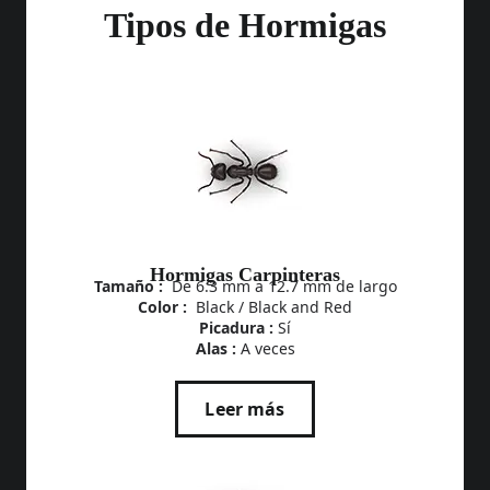
Tipos de Hormigas
Hormigas Carpinteras
Tamaño :
De 6.3 mm a 12.7 mm de largo
Color :
Black / Black and Red
Picadura :
Sí
Alas :
A veces
Leer más