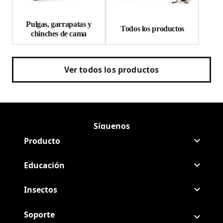
Pulgas, garrapatas y
Todos los productos
chinches de cama
Ver todos los productos
Síguenos
Síguenos Raid en Facebook
(Opens in a new tab)
Síguenos Raid en Youtube
(Opens in a new tab)
Producto
Educación
Insectos
Soporte