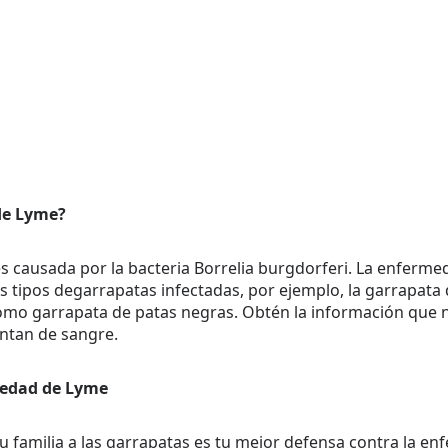
de Lyme?
 causada por la bacteria Borrelia burgdorferi. La enfermed
s tipos degarrapatas infectadas, por ejemplo, la garrapata d
o garrapata de patas negras. Obtén la información que n
entan de sangre.
medad de Lyme
tu familia a las garrapatas es tu mejor defensa contra la e