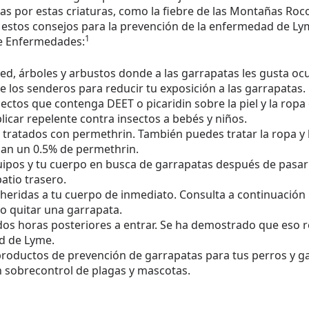
 por estas criaturas, como la fiebre de las Montañas Rocos
 estos consejos para la prevención de la enfermedad de Lym
1
de Enfermedades:
ped, árboles y arbustos donde a las garrapatas les gusta oc
e los senderos para reducir tu exposición a las garrapatas.
ectos que contenga DEET o picaridin sobre la piel y la rop
icar repelente contra insectos a bebés y niños.
tratados con permethrin. También puedes tratar la ropa y 
an un 0.5% de permethrin.
equipos y tu cuerpo en busca de garrapatas después de pasa
patio trasero.
dheridas a tu cuerpo de inmediato. Consulta a continuación
 quitar una garrapata.
dos horas posteriores a entrar. Se ha demostrado que eso 
d de Lyme.
 productos de prevención de garrapatas para tus perros y g
 sobrecontrol de plagas y mascotas.