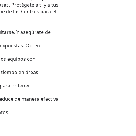
as. Protégete a ti y a tus
e de los Centros para el
ultarse. Y asegúrate de
a expuestas. Obtén
los equipos con
r tiempo en áreas
 para obtener
reduce de manera efectiva
atos.