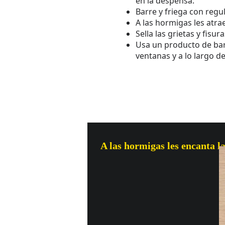
en la despensa.
Barre y friega con regu
A las hormigas les atrae
Sella las grietas y fisu
Usa un producto de bar
ventanas y a lo largo d
A las hormigas les encanta l