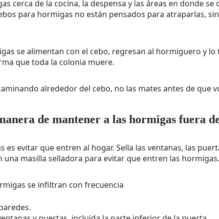
s cerca de la cocina, la despensa y las áreas en donde se 
ebos para hormigas no están pensados para atraparlas, si
gas se alimentan con el cebo, regresan al hormiguero y lo 
orma que toda la colonia muere.
caminando alrededor del cebo, no las mates antes de que vu
manera de mantener a las hormigas fuera d
es evitar que entren al hogar. Sella las ventanas, las puerta
 una masilla selladora para evitar que entren las hormigas
rmigas se infiltran con frecuencia
 paredes.
ntanas y puertas, incluida la parte inferior de la puerta.