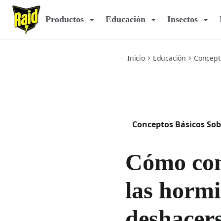
how-to-help-get-rid-of-ants
Productos
Educación
Insectos
Inicio
Educación
Concept
Conceptos Básicos Sob
Cómo con
las hormi
deshacers