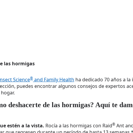
e las hormigas
®
Insect Science
and Family Health
ha dedicado 70 años a la i
e sección, puedes encontrar algunos consejos de expertos a
 hogar.
mo deshacerte de las hormigas? Aquí te dam
®
e estén a la vista.
Rocía a las hormigas con Raid
Ant and
itar que regresen durante un período de hasta 13 semanas.